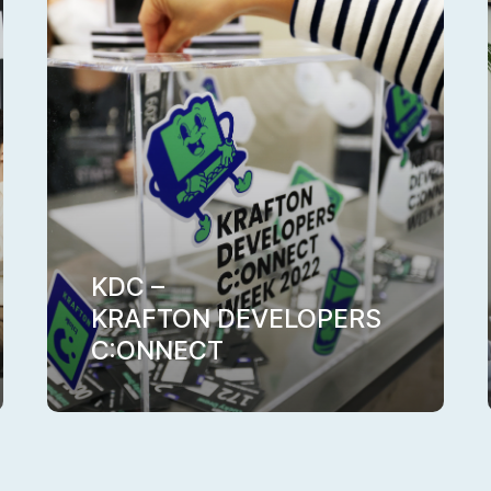
KDC –
KRAFTON DEVELOPERS
C:ONNECT