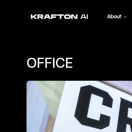
Skip
to
About
main
content
OFFICE