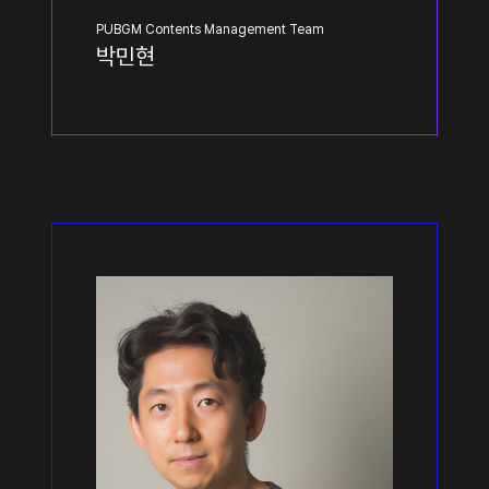
PUBGM Contents Management Team
박민현